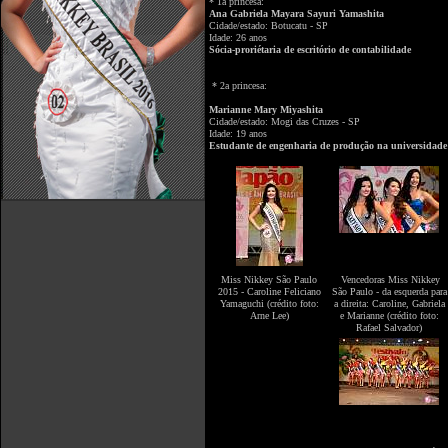
* 1a princesa:
Ana Gabriela Mayara Sayuri Yamashita
Cidade/estado: Botucatu - SP
Idade: 26 anos
Sócia-proriétaria de escritório de contabilidade
* 2a princesa:
Marianne Mary Miyashita
Cidade/estado: Mogi das Cruzes - SP
Idade: 19 anos
Estudante de engenharia de produção na universidade
Miss Nikkey São Paulo
Vencedoras Miss Nikkey
2015 - Caroline Feliciano
São Paulo - da esquerda para
Yamaguchi (crédito foto:
a direita: Caroline, Gabriela
Arne Lee)
e Marianne (crédito foto:
Rafael Salvador)