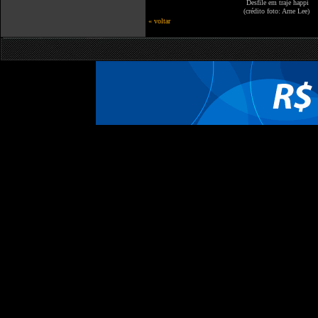
Desfile em traje happí
(crédito foto: Arne Lee)
« voltar