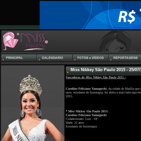
Miss Nikkey São Paulo 2015 - 25/07
Vencedoras do Miss Nikkey São Paulo 2015 :
Caroline Feliciano Yamaguchi
, da cidade de Marília que
anos, estudante de fisoterapia, foi eleita a mais bela nipo
2015.
* Miss Nikkey São Paulo 2015:
Caroline Feliciano Yamaguchi
Cidade/estado: Lins - SP
Idade: 22 anos
Estudante de fisioterapia