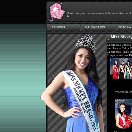
O site dos principais concursos de beleza nikkey do Br
Miss Nikkey
1a colocada: Juliana
2a colocada: Talita 
3a colocada: Thaís I
Simpatia: Adriana Hi
Vencedoras 2