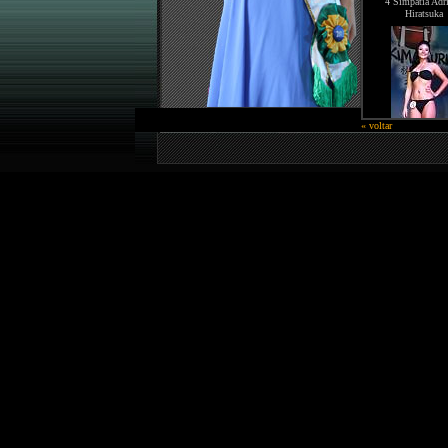
4 Simpatia Adr
Hiratsuka
« voltar
Juliana
traje gala
desfile casua