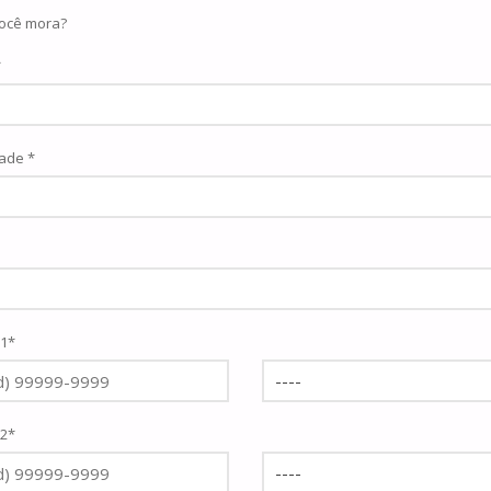
ocê mora?
*
ade *
 1*
 2*