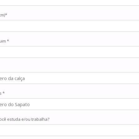
cm)*
im *
s *
ocê estuda e/ou trabalha?