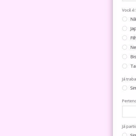
Você é:
Nã
Ja
Fi
Ne
Bi
Ta
Já trab
Si
Perten
Já part
Si