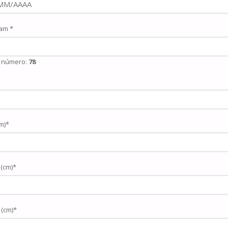
am *
o número:
78
(m)*
 (cm)*
 (cm)*