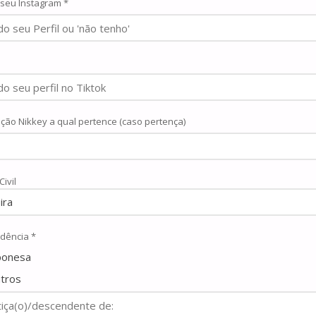
 seu Instagram *
ção Nikkey a qual pertence (caso pertença)
ivil
dência *
ponesa
tros