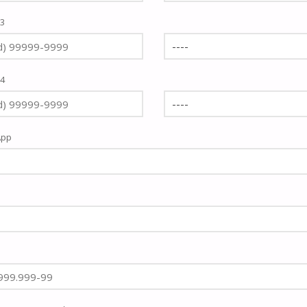
 3
 4
App