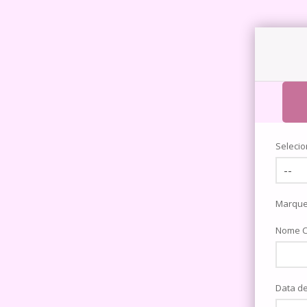
Selecio
Nome C
Data d