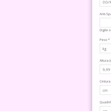
Anti-Sp
Digite 
Peso *
Altura 
Cintura
Quadril