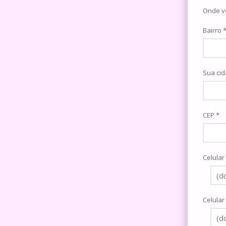
Onde v
Bairro 
Sua cid
CEP *
Celular
Celular