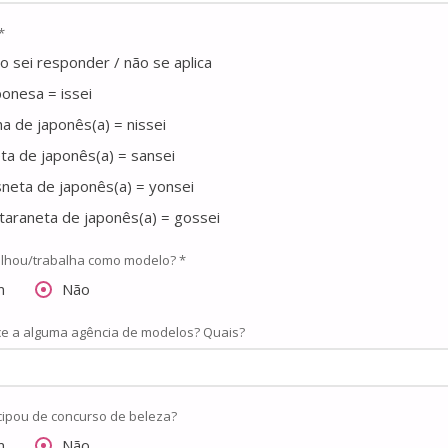
*
o sei responder / não se aplica
ponesa = issei
lha de japonês(a) = nissei
ta de japonês(a) = sansei
sneta de japonês(a) = yonsei
taraneta de japonês(a) = gossei
alhou/trabalha como modelo? *
m
Não
ce a alguma agência de modelos? Quais?
icipou de concurso de beleza?
m
Não