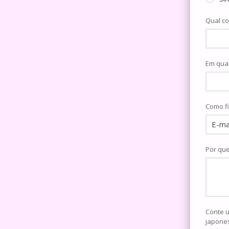
Qual c
Em qual
Como f
Por que
Conte um po
japones