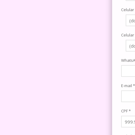
Celular
Celular
Whats
E-mail *
CPF *