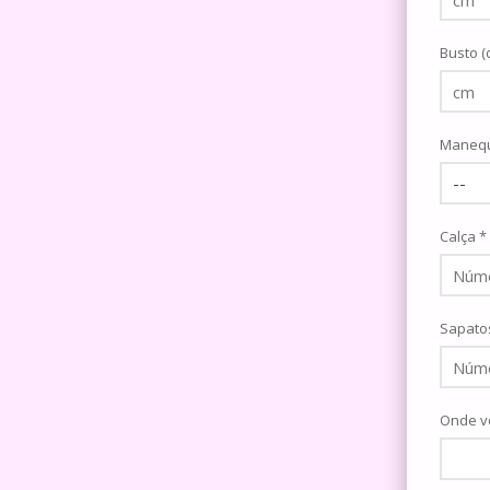
Busto (
Manequ
Calça *
Sapato
Onde v